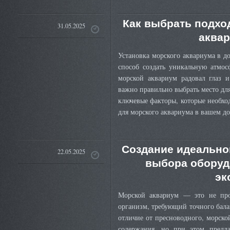
Как выбрать подхо
31.05.2025
аквар
Установка морского аквариума в до
способ создать уникальную атмос
морской аквариум радовал глаз и
важно правильно выбрать место для
ключевые факторы, которые необхо
для морского аквариума в вашем д
Создание идеальног
22.05.2025
выбора оборуд
эк
Морской аквариум — это не про
организм, требующий точного бала
отличие от пресноводного, морско
содержания, но при этом предла