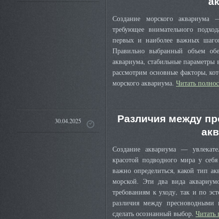
а
Создание морского аквариума —
требующее внимательного подхо
первых и наиболее важных шаго
Правильно выбранный объем обе
аквариума, стабильные параметры в
рассмотрим основные факторы, ко
морского аквариума.
Читать полно
Различия между п
30.04.2025
ак
Создание аквариума — увлекател
красотой подводного мира у себя
важно определиться, какой тип ак
морской. Эти два вида аквариум
требованиям к уходу, так и по эс
различия между пресноводными 
сделать осознанный выбор.
Читать