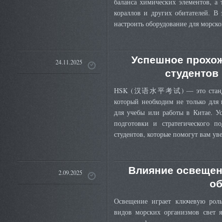
баланса химических элементов, а
кораллов и других обитателей. В 
настроить оборудование для морск
Успешное прохож
24.11.2025
студентов
HSK (汉语水平考试) — это стандартн
который необходим не только для
для учебы или работы в Китае. У
подготовки и стратегического по
студентов, которые помогут вам ув
Влияние освещен
2.09.2025
об
Освещение играет ключевую рол
видов морских организмов свет я