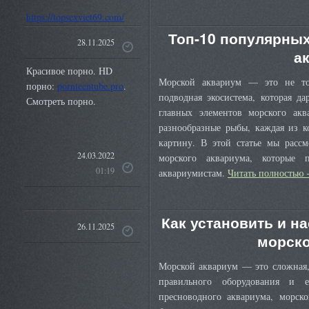
https://topsexviet69.com/
Топ-10 популярных
28.11.2025
а
Красивое порно. HD
Морской аквариум — это не тол
порно:
pornteentube.pro
.
подводная экосистема, которая д
Смотреть порно.
главных элементов морского ак
разнообразные рыбы, каждая из к
картину. В этой статье мы расс
24.03.2022
морского аквариума, которые
01:19
аквариумистам.
Читать полностью
Как установить и н
26.11.2025
морско
Морской аквариум — это сложная, 
правильного оборудования и 
пресноводного аквариума, морско