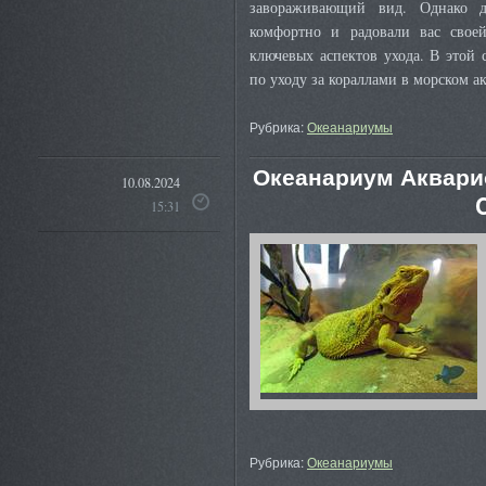
завораживающий вид. Однако д
комфортно и радовали вас своей
ключевых аспектов ухода. В этой
по уходу за кораллами в морском а
Рубрика:
Океанариумы
Океанариум Акварио
10.08.2024
C
15:31
Рубрика:
Океанариумы