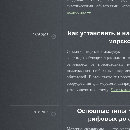
экзотическими обитателями ко
полностью
→
Как установить и н
22.05.2025
морско
Создание морского аквариума — 
занятие, требующее тщательного 
отличаются от пресноводных н
поддержания стабильных парам
обитателей. В этой статье мы рас
оборудования для морского аквари
устойчивую экосистему.
Читать по
Основные типы м
9.05.2025
рифовых до 
Морские аквариумы — это увлек