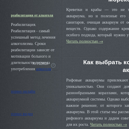
Креветки и крабы — это не то
реабилитация от алкоголя
аквариума, но и полезные его 
санитаров, очищая аквариум от о
Реабилитация.
веществ. Однако содержание крев
Реабилитация - самый
особого подхода, который нужно 
успешный метод лечения
Читать полностью
→
алкоголизма. Сроки
реабилитации зависят от
мотивации больного и
Как выбрать к
длительности периода
30.11.2025
а
употребления
алкоголя
.
Рифовые аквариумы привлекают
уникальностью. Они создают д
порно онлайн
разнообразными кораллами, кот
аквариумной системы. Однако выбор
важное решение, от которого за
аквариума. В этой статье мы расс
порно видео
рифового аквариума и дадим сове
для их роста.
Читать полностью
→